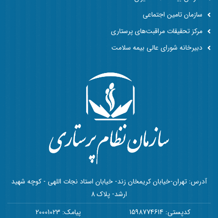
سازمان تامین اجتماعی
مرکز تحقیقات مراقبت‌های پرستاری
دبیرخانه شورای عالی بیمه سلامت
آدرس: تهران-خیابان کریمخان زند- خیابان استاد نجات اللهی - کوچه شهید
ارشد- پلاک 8
کدپستی: 1598774614
پیامک: 20001023