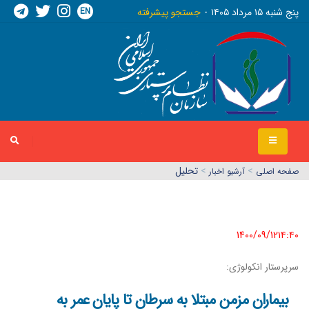
EN
پنج شنبه ١٥ مرداد ١٤٠٥
جستجو پیشرفته
>
>
تحلیل
صفحه اصلي
آرشیو اخبار
1400/09/12١٤:٤٠
سرپرستار انکولوژی:
بیماران مزمن مبتلا به سرطان تا پایان عمر به