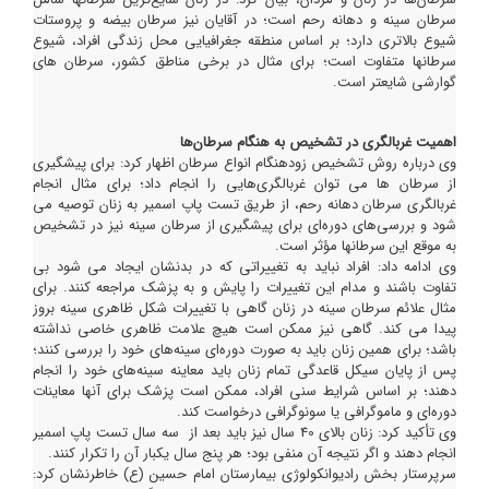
سرطان سینه و دهانه رحم است؛ در آقایان نیز سرطان بیضه و پروستات
شیوع بالاتری دارد؛ بر اساس منطقه جغرافیایی محل زندگی افراد، شیوع
سرطانها متفاوت است؛ برای مثال در برخی مناطق کشور، سرطان های
گوارشی شایعتر است.
اهمیت غربالگری در تشخیص به هنگام سرطان‌ها
وی درباره روش تشخیص زودهنگام انواع سرطان اظهار کرد: برای پیشگیری
از سرطان ها می توان غربالگری‌هایی را انجام داد؛ برای مثال انجام
غربالگری سرطان دهانه رحم، از طریق تست پاپ اسمیر به زنان توصیه می
شود و بررسی‌های دوره‌ای برای پیشگیری از سرطان سینه نیز در تشخیص
به موقع این سرطانها مؤثر است.
وی ادامه داد: افراد نباید به تغییراتی که در بدنشان ایجاد می شود بی
تفاوت باشند و مدام این تغییرات را پایش و به پزشک مراجعه کنند. برای
مثال علائم سرطان سینه در زنان گاهی با تغییرات شکل ظاهری سینه بروز
پیدا می کند. گاهی نیز ممکن است هیچ علامت ظاهری خاصی نداشته
باشد؛ برای همین زنان باید به صورت دوره‌ای سینه‌های خود را بررسی کنند؛
پس از پایان سیکل قاعدگی تمام زنان باید معاینه سینه‌های خود را انجام
دهند؛ بر اساس شرایط سنی افراد، ممکن است پزشک برای آنها معاینات
دوره‌ای و ماموگرافی یا سونوگرافی درخواست کند.
وی تأکید کرد: زنان بالای 40 سال نیز باید بعد از سه سال تست پاپ اسمیر
انجام دهند و اگر نتیجه آن منفی بود؛ هر پنج سال یکبار آن را تکرار کنند.
سرپرستار بخش رادیوانکولوژی بیمارستان امام حسین (ع) خاطرنشان کرد: