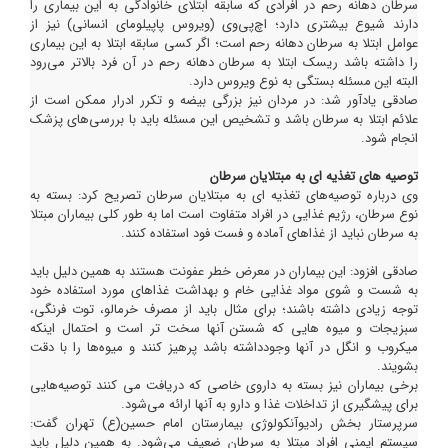
سرطان دهانه رحم در افرادی که سابقه ابتلای خانوادگی به این بیماری را
دارند شیوع بیشتری دارد؛ اچ‌پی‌وی (ویروس پاپیلومای انسانی) نیز از
عوامل ابتلا به سرطان دهانه رحم است؛ اگر کسی سابقه ابتلا به این بیماری
را داشته باشد ریسک ابتلا به سرطان دهانه رحم در آن فرد بالاتر می‌رود
البته این مسئله بستگی به نوع ویروس دارد.
صادقی یادآور شد: در مردان نیز بزرگی بیضه و تکرر ادرار ممکن است از
علائم ابتلا به سرطان باشد و تشخیص این مسئله باید با بررسی‌های پزشک
انجام شود.
توصیه های تغذیه ای به مبتلایان سرطان
وی درباره توصیه‌های تغذیه ای به مبتلایان سرطان تصریح کرد: بسته به
نوع سرطان، رژیم غذایی در افراد متفاوت است اما به طور کلی بیماران مبتلا
به سرطان نباید از غذاهای آماده و فست فود استفاده کنند.
صادقی افزود: این بیماران در معرض خطر عفونت هستند به همین دلیل باید
به شست و شوی مواد غذایی خام و بهداشت غذاهای مورد استفاده خود
توجه زیادی داشته باشند؛ برای مثال باید از مصرف خرمالو، توت فرنگی،
سبزیجات و میوه هایی که شستن آنها سخت تر است و احتمال اینکه
میکروب و انگل در آنها وجودداشته باشد پرهیز کنند و میوه‌ها را با دقت
بشویند.
برخی بیماران نیز بسته به داروی خاصی که دریافت می کنند توصیه‌هایی
برای پیشگیری از تداخلات غذا و دارو به آنها ارائه می‌شود.
سرپرستار بخش رادیوآنکولوژی بیمارستان امام حسین(ع) تهران گفت:
سیستم ایمنی افراد مبتلا به سرطان ضعیف می‌شود. به همین دلیل باید