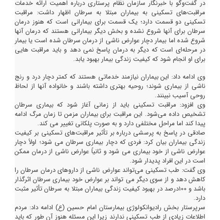
در گفت‌وگو با خبرنگار سازمان نظام پرستاری درباره اهمیت ارائه خدمات
مراقبت‌های تسکینی به بیماران مبتلا به سرطان اظهار داشت: مراقبت
تسکینی دو قسمت دارد؛ یک قسمت برای بیمارانی است که هنوز درمان
سرطان برای آنها شروع نشده و بخش دیگر بیمارانی هستند که درمان آنها
شروع شده اما بیمار دچار عوارض ناشی از درمان سرطان شده است یا بیمار
در مرحله‌ای است که دیگر به درمان پاسخ نمی دهد و باید مراقبت هایی
برای او انجام شود که کیفیت زندگی بیمار بهبود یابد.
وی ادامه داد: این بیماران نیازمند خدماتی هستند که کمتر دچار درد و رنج
ناشی از بیماری شوند؛ روحیه بهتری داشته باشند و خانواده آنها از لحاظ
روحی آسیب نبینند.
وی افزود: مراقبت تسکینی باید از زمانی آغاز شود که بیماری سرطان
تشخیص داده می‌شود. این مراقبت برای بیماران مزمن تا زمان مرگ ادامه
پیدا کند اما مراحل مختلفی دارد و به صورت پلکانی تغییر می کند.
صادقی در پاسخ به پرسشی درباره بر تأثیر مراقبت‌های تسکینی بر کیفیت
زندگی بیماران بیان کرد: فردی که دچار بیماری سرطان می شود؛ اولاً دچار
عوارض ناشی از خود بیماری می شود و ثانیاً عوارض ناشی از درمان ممکن
است در این افراد پدیدار شود.
وی گفت: طب تسکینی می‌تواند عوارض ناشی از داروهای درمان سرطان را
کاهش دهد و از سوی دیگر می تواند بر عوارض خود بیماری سرطان اثرگذار
باشد و 100درصد در بهبود کیفیت زندگی بیماران مبتلا به سرطان تأثیر مثبت
دارد.
سرپرستار بخش رادیوانکولوژی بیمارستان امام حسین (ع) ادامه داد: مردم
اطلاعات زیادی از طب تسکینی ندارند زیرا این مسئله هنوز آن طور که باید