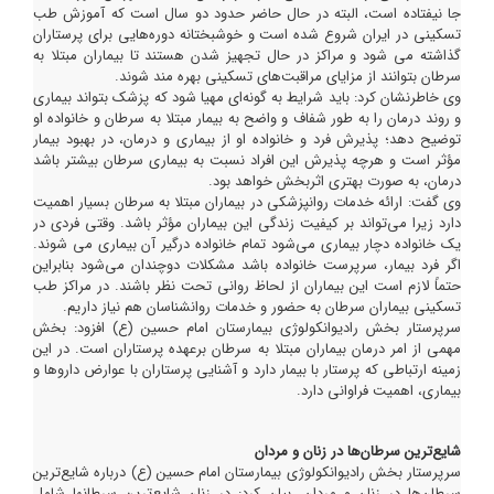
جا نیفتاده است، البته در حال حاضر حدود دو سال است که آموزش طب
تسکینی در ایران شروع شده است و خوشبختانه دوره‌هایی برای پرستاران
گذاشته می شود و مراکز در حال تجهیز شدن هستند تا بیماران مبتلا به
سرطان بتوانند از مزایای مراقبت‌های تسکینی بهره مند شوند.
وی خاطرنشان کرد: باید شرایط به گونه‌ای مهیا شود که پزشک بتواند بیماری
و روند درمان را به طور شفاف و واضح به بیمار مبتلا به سرطان و خانواده او
توضیح دهد؛ پذیرش فرد و خانواده او از بیماری و درمان، در بهبود بیمار
مؤثر است و هرچه پذیرش این افراد نسبت به بیماری سرطان بیشتر باشد
درمان، به صورت بهتری اثربخش خواهد بود.
وی گفت: ارائه خدمات روانپزشکی در بیماران مبتلا به سرطان بسیار اهمیت
دارد زیرا می‌تواند بر کیفیت زندگی این بیماران مؤثر باشد. وقتی فردی در
یک خانواده دچار بیماری می‌شود تمام خانواده درگیر آن بیماری می شوند.
اگر فرد بیمار، سرپرست خانواده باشد مشکلات دوچندان می‌شود بنابراین
حتماً لازم است این بیماران از لحاظ روانی تحت نظر باشند. در مراکز طب
تسکینی بیماران سرطان به حضور و خدمات روانشناسان هم نیاز داریم.
سرپرستار بخش رادیوانکولوژی بیمارستان امام حسین (ع) افزود: بخش
مهمی از امر درمان بیماران مبتلا به سرطان برعهده پرستاران است. در این
زمینه ارتباطی که پرستار با بیمار دارد و آشنایی پرستاران با عوارض داروها و
بیماری، اهمیت فراوانی دارد.
شایع‌ترین سرطان‌ها در زنان و مردان
سرپرستار بخش رادیوانکولوژی بیمارستان امام حسین (ع) درباره شایع‌ترین
سرطان‌ها در زنان و مردان، بیان کرد: در زنان شایع‌ترین سرطانها شامل