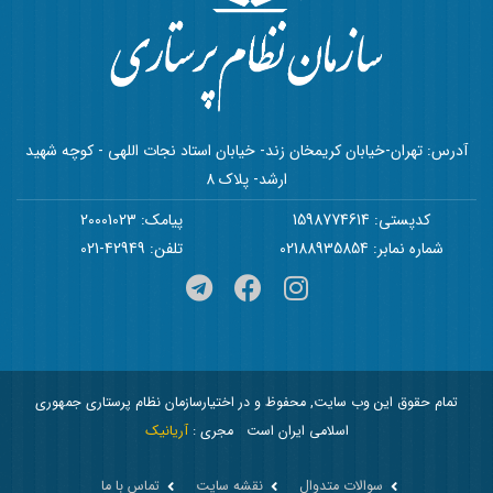
آدرس: تهران-خیابان کریمخان زند- خیابان استاد نجات اللهی - کوچه شهید
ارشد- پلاک 8
کدپستی: 1598774614
پیامک: 20001023
شماره نمابر: 02188935854
تلفن: 42949-021
تمام حقوق این وب سایت, محفوظ و در اختیارسازمان نظام پرستاری جمهوری
اسلامی ایران است
مجری :
آریانیک
سوالات متدوال
نقشه سایت
تماس با ما