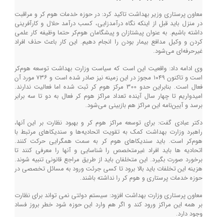
معاون پرستاری وزیر بهداشت تاکید کرد: در حوزه خدمات هوم کر و مراقبت
در منزل باید قبل از اینکه نگاه درآمدزایی، کسب درآمد حلال و کارآفرینی
داشته باشیم. به عنوان پیشتازان و پیشگامان هوم‌کر حتما وظیفه کار علمی
کردن و وکیل مدافع بیمار بودن را انجام دهیم. این کار باعث حذف افراد
غیرحرفه‌ای می‌شود.
وی ادامه داد: واقعیت این است که سیاست وزارت بهداشت توسعه هوم‌کر
است و تاکنون ۱۰۴۹ مجوز در این زمینه نیز صادر شده است و ۷۳۶ مورد آن
فعال است. بنابراین حدو 300 مرکز هوم کر ثبت شده اما فعالیت ندارند.
امیدواریم تا چهار سال آینده تعداد مراکز هوم کر فعال به دو تا سه برابر
برسد و آیین‌نامه این مراکز هم بازبینی می‌شود.
دکتر عبادی گفت: برای توسعه مراکز هوم کر و بهبود نظارت بر این آنها،
راهبرد وزارت بهداشت کمک به تقویت اتحادیه‌ها و سندیکاهای مرتبط با
هوم‌کر است. باید سندیکاهای هوم کر به سمت همگرایی حرکت کنند.
اتحادیه ها باید افراد غیرمتخصص را شناسایی و آنها را معرفی کنند تا
برخورد صورت بگیرد. این متخلفان باید از طریق مراجع قانونی تنبیه شوند.
هزینه این تخلفات باید بالا برود تا کسی جرئت ورود به مسائل تخصصی در
حوزه خدمات پرستاری و هوم کر را نداشته باشند.
معاون پرستاری وزارت بهداشت افزود: سیستم دولتی نمی تواند برای نظارت
بر همه این مراکز ورود کند و اگر هم وارد این حوزه شود خطر بروز فساد
وجود دارد.