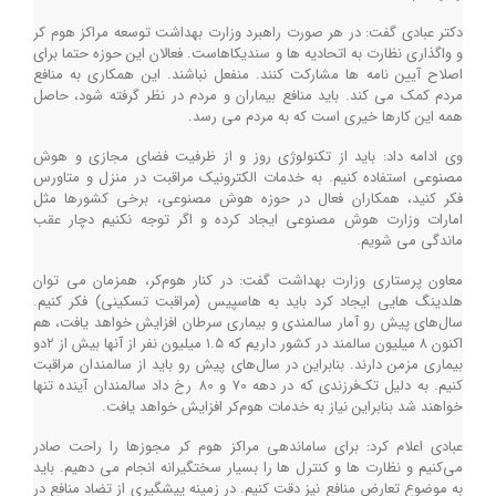
دکتر عبادی گفت: در هر صورت راهبرد وزارت بهداشت توسعه مراکز هوم کر
و واگذاری نظارت به اتحادیه ها و سندیکاهاست. فعالان این حوزه حتما برای
اصلاح آیین نامه ها مشارکت کنند. منفعل نباشند. این همکاری به منافع
مردم کمک می کند. باید منافع بیماران و مردم در نظر گرفته شود، حاصل
همه این کارها خیری است که به مردم می رسد.
وی ادامه داد: باید از تکنولوژی روز و از ظرفیت فضای مجازی و هوش
مصنوعی استفاده کنیم. به خدمات الکترونیک مراقبت در منزل و متاورس
فکر کنید، همکاران فعال در حوزه هوش مصنوعی، برخی کشورها مثل
امارات وزارت هوش مصنوعی ایجاد کرده و اگر توجه نکنیم دچار عقب
ماندگی می شویم.
معاون پرستاری وزارت بهداشت گفت: در کنار هوم‌کر، همزمان می توان
هلدینگ هایی ایجاد کرد باید به هاسپیس (مراقبت تسکینی) فکر کنیم.
سال‌های پیش رو آمار سالمندی و بیماری سرطان افزایش خواهد یافت، هم
اکنون ۸ میلیون سالمند در کشور داریم که ۱.۵ میلیون نفر از آنها بیش از ۲دو
بیماری مزمن دارند. بنابراین در سال‌های پیش رو باید از سالمندان مراقبت
کنیم. به دلیل تک‌فرزندی که در دهه 70 و 80 رخ داد سالمندان آینده تنها
خواهند شد بنابراین نیاز به خدمات هوم‌کر افزایش خواهد یافت.
عبادی اعلام کرد: برای ساماندهی مراکز هوم کر مجوزها را راحت صادر
می‌کنیم و نظارت ها و کنترل ها را بسیار سختگیرانه انجام می دهیم. باید
به موضوع تعارض منافع نیز دقت کنیم. در زمینه پیشگیری از تضاد منافع در