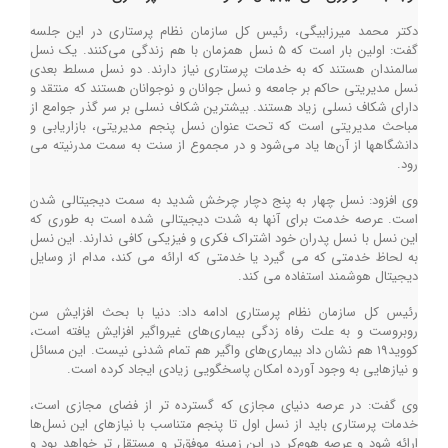
دکتر محمد میرزابیگی، رئیس کل سازمان نظام پرستاری در این جلسه
گفت: اولین بار است که ۵ نسل همزمان با هم زندگی می‌کنند. یک نسل
سالمندان هستند که به خدمات پرستاری نیاز دارند. دو نسل مسلط بعدی
نسل مدیریتی حاکم بر جامعه و نسل جوانان و نوجوانان هستند که منتقد و
دارای شکاف نسلی زیاد هستند. بیشترین شکاف نسلی بر سر گذر جوامع از
مباحث مدیریتی است که تحت عنوان نسل پنجم مدیریتی، بازاریابی و
دانشگاهها از آن‌ها یاد می‌شود و در مجموع از سنت به سمت مدرنیته می
رود.
وی افزود: نسل چهار به پنج دچار چرخش شدید به سمت دیجیتالی شدن
است. عرصه خدمت برای آنها به شدت دیجیتالی شده است به طوری که
این نسل با نسل پدران خود اشتراک فکری و فیزیکی کافی ندارند. این نسل
به لحاظ خدمتی که می گیرد یا خدمتی که ارائه می کند، مدام از وسایل
دیجیتال هوشمند استفاده می کند.
رئیس کل سازمان نظام پرستاری ادامه داد: دنیا با بحث افزایش سن
روبروست و به علت رفاه زدگی بیماری‌های غیرواگیر افزایش یافته است،
کووید19 هم نشان داد بیماری‌های واگیر هم تمام شدنی نیست. این مسائل
و نیازهایی به وجود آورده امکان پاسخگویی زیادی ایجاد کرده است.
وی گفت: در عرصه دنیای مجازی که گسترده تر از فضای مجازی است،
خدمات پرستاری باید از نسل اول تا پنجم متناسب با نیازهای این نسل‌ها
ارائه شود و عرصه هوم‌کر در این زمینه موفق‌تر و مستقل تر خواهد بود و