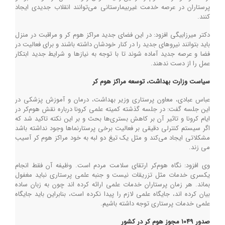
پرستاران در عرصه خدمت غیربیمارستانی می‌توانند انقلاب جدیدی ایجاد
کنند.
دکتر میرزابیگی افزود: در این فضای جدید مراکز هوم کر و مراقبت در منزل
باید بتوانند نیروهای جدید را در کنار خودشان داشته باشند و برای فعالیت در
فضا و عرصه جدید آماده شوند تا با توجه به نیازها و شرایط جدید ابتکار
عمل را از دست ندهند.
سیاست وزارت بهداشت، توسعه مراکز هوم کر
عباس عبادی، معاون پرستاری وزیر بهداشت، درمان و آموزش پزشکی در
این جلسه گفت: در جلسه گذشته کمیته علمی کرونا درباره نقش هوم‌کر در
ایام کرونا و تاثیر آن بر کاهش بستری‌ها بحث و بر این نکته تاکید شد که
اگر سیستم کنترلی دقیقی بر فعالیت برخی پرستارنماها وجود نداشته باشد
مشکلاتی ایجاد می‌کند و مثل یک تیغ دو لبه به خود مراکز هوم کر آسیب
می زند.
وی افزود: نگاه هوم‌کر ارتقای سلامت مردم است. وظیفه آن فقط انجام
یکسری خدمات مثل تزریقات نیست و جنبه علمی پرستاری نباید مغفول
بماند. هر زمان پرستاران خدمات علمی ارائه کرده اند چون به زبان ساده
بیان کرده اند، جایگاه علمی لازم را پیدا نکرده است، بنابراین باید جایگاه
علمی خدمات پرستاری توجه داشته باشیم.
صدور 1049 مجوز هوم کر در کشور