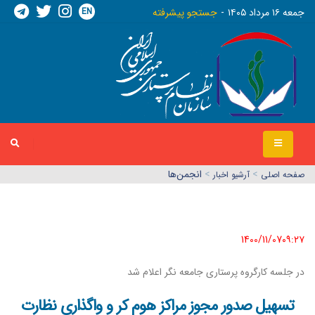
EN
جمعه ١٦ مرداد ١٤٠٥
جستجو پیشرفته
>
>
انجمن‌ها
صفحه اصلي
آرشیو اخبار
1400/11/07٠٩:٢٧
در جلسه کارگروه پرستاری جامعه نگر اعلام شد
تسهیل صدور مجوز مراکز هوم کر و واگذاری نظارت