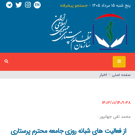
EN
پنج شنبه ١٥ مرداد ١٤٠٥
جستجو پیشرفته
>
اخبار
صفحه اصلي
1403/01/14٠٩:٣٨
محمد تقی جهانپور :
از فعالیت های شبانه روزی جامعه محترم پرستاری