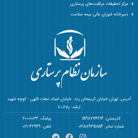
مرکز تحقیقات مراقبت‌های پرستاری
دبیرخانه شورای عالی بیمه سلامت
آدرس: تهران-خیابان کریمخان زند- خیابان استاد نجات اللهی - کوچه شهید
ارشد- پلاک 8
کدپستی: 1598774614
پیامک: 20001023
شماره نمابر: 02188935854
تلفن: 42949-021