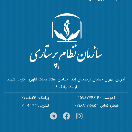
آدرس: تهران-خیابان کریمخان زند- خیابان استاد نجات اللهی - کوچه شهید
ارشد- پلاک 8
کدپستی: 1598774614
پیامک: 20001023
شماره نمابر: 02188935854
تلفن: 42949-021