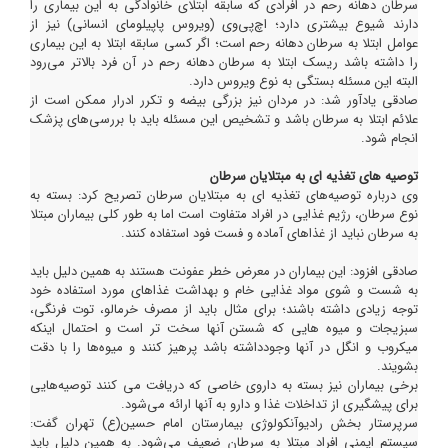
سرطان دهانه رحم در افرادی که سابقه ابتلای خانوادگی به این بیماری را
دارند شیوع بیشتری دارد؛ اچ‌پی‌وی (ویروس پاپیلومای انسانی) نیز از
عوامل ابتلا به سرطان دهانه رحم است؛ اگر کسی سابقه ابتلا به این بیماری
را داشته باشد ریسک ابتلا به سرطان دهانه رحم در آن فرد بالاتر می‌رود
البته این مسئله بستگی به نوع ویروس دارد.
صادقی یادآور شد: در مردان نیز بزرگی بیضه و تکرر ادرار ممکن است از
علائم ابتلا به سرطان باشد و تشخیص این مسئله باید با بررسی‌های پزشک
انجام شود.
توصیه های تغذیه ای به مبتلایان سرطان
وی درباره توصیه‌های تغذیه ای به مبتلایان سرطان تصریح کرد: بسته به
نوع سرطان، رژیم غذایی در افراد متفاوت است اما به طور کلی بیماران مبتلا
به سرطان نباید از غذاهای آماده و فست فود استفاده کنند.
صادقی افزود: این بیماران در معرض خطر عفونت هستند به همین دلیل باید
به شست و شوی مواد غذایی خام و بهداشت غذاهای مورد استفاده خود
توجه زیادی داشته باشند؛ برای مثال باید از مصرف خرمالو، توت فرنگی،
سبزیجات و میوه هایی که شستن آنها سخت تر است و احتمال اینکه
میکروب و انگل در آنها وجودداشته باشد پرهیز کنند و میوه‌ها را با دقت
بشویند.
برخی بیماران نیز بسته به داروی خاصی که دریافت می کنند توصیه‌هایی
برای پیشگیری از تداخلات غذا و دارو به آنها ارائه می‌شود.
سرپرستار بخش رادیوآنکولوژی بیمارستان امام حسین(ع) تهران گفت:
سیستم ایمنی افراد مبتلا به سرطان ضعیف می‌شود. به همین دلیل باید