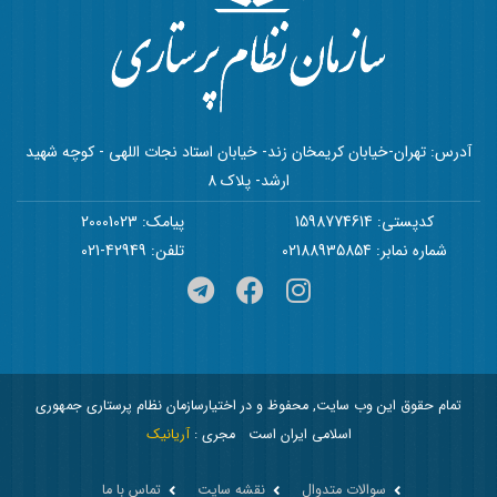
آدرس: تهران-خیابان کریمخان زند- خیابان استاد نجات اللهی - کوچه شهید
ارشد- پلاک 8
کدپستی: 1598774614
پیامک: 20001023
شماره نمابر: 02188935854
تلفن: 42949-021
تمام حقوق این وب سایت, محفوظ و در اختیارسازمان نظام پرستاری جمهوری
اسلامی ایران است
مجری :
آریانیک
سوالات متدوال
نقشه سایت
تماس با ما