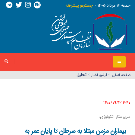
EN
جمعه ١٦ مرداد ١٤٠٥
جستجو پیشرفته
>
>
تحلیل
صفحه اصلي
آرشیو اخبار
1400/09/12١٤:٤٠
سرپرستار انکولوژی:
بیماران مزمن مبتلا به سرطان تا پایان عمر به