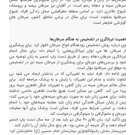
سرطان سینه و دهانه رحم است؛ در آقایان نیز سرطان بیضه و پروستات
شیوع بالاتری دارد؛ بر اساس منطقه جغرافیایی محل زندگی افراد، شیوع
سرطانها متفاوت است؛ برای مثال در برخی مناطق کشور، سرطان های
گوارشی شایعتر است.
اهمیت غربالگری در تشخیص به هنگام سرطان‌ها
وی درباره روش تشخیص زودهنگام انواع سرطان اظهار کرد: برای پیشگیری
از سرطان ها می توان غربالگری‌هایی را انجام داد؛ برای مثال انجام
غربالگری سرطان دهانه رحم، از طریق تست پاپ اسمیر به زنان توصیه می
شود و بررسی‌های دوره‌ای برای پیشگیری از سرطان سینه نیز در تشخیص
به موقع این سرطانها مؤثر است.
وی ادامه داد: افراد نباید به تغییراتی که در بدنشان ایجاد می شود بی
تفاوت باشند و مدام این تغییرات را پایش و به پزشک مراجعه کنند. برای
مثال علائم سرطان سینه در زنان گاهی با تغییرات شکل ظاهری سینه بروز
پیدا می کند. گاهی نیز ممکن است هیچ علامت ظاهری خاصی نداشته
باشد؛ برای همین زنان باید به صورت دوره‌ای سینه‌های خود را بررسی کنند؛
پس از پایان سیکل قاعدگی تمام زنان باید معاینه سینه‌های خود را انجام
دهند؛ بر اساس شرایط سنی افراد، ممکن است پزشک برای آنها معاینات
دوره‌ای و ماموگرافی یا سونوگرافی درخواست کند.
وی تأکید کرد: زنان بالای 40 سال نیز باید بعد از سه سال تست پاپ اسمیر
انجام دهند و اگر نتیجه آن منفی بود؛ هر پنج سال یکبار آن را تکرار کنند.
سرپرستار بخش رادیوانکولوژی بیمارستان امام حسین (ع) خاطرنشان کرد: