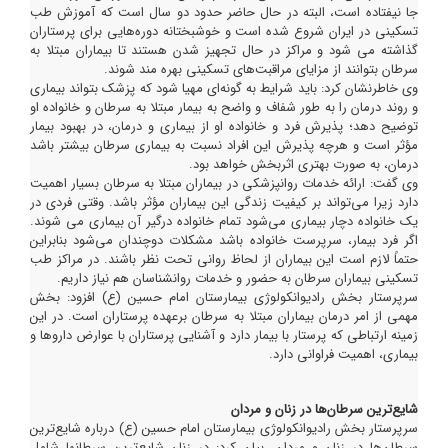
جا نیفتاده است، البته در حال حاضر حدود دو سال است که آموزش طب
تسکینی در ایران شروع شده است و خوشبختانه دوره‌هایی برای پرستاران
گذاشته می شود و مراکز در حال تجهیز شدن هستند تا بیماران مبتلا به
سرطان بتوانند از مزایای مراقبت‌های تسکینی بهره مند شوند.
وی خاطرنشان کرد: باید شرایط به گونه‌ای مهیا شود که پزشک بتواند بیماری
و روند درمان را به طور شفاف و واضح به بیمار مبتلا به سرطان و خانواده او
توضیح دهد؛ پذیرش فرد و خانواده او از بیماری و درمان، در بهبود بیمار
مؤثر است و هرچه پذیرش این افراد نسبت به بیماری سرطان بیشتر باشد
درمان، به صورت بهتری اثربخش خواهد بود.
وی گفت: ارائه خدمات روانپزشکی در بیماران مبتلا به سرطان بسیار اهمیت
دارد زیرا می‌تواند بر کیفیت زندگی این بیماران مؤثر باشد. وقتی فردی در
یک خانواده دچار بیماری می‌شود تمام خانواده درگیر آن بیماری می شوند.
اگر فرد بیمار، سرپرست خانواده باشد مشکلات دوچندان می‌شود بنابراین
حتماً لازم است این بیماران از لحاظ روانی تحت نظر باشند. در مراکز طب
تسکینی بیماران سرطان به حضور و خدمات روانشناسان هم نیاز داریم.
سرپرستار بخش رادیوانکولوژی بیمارستان امام حسین (ع) افزود: بخش
مهمی از امر درمان بیماران مبتلا به سرطان برعهده پرستاران است. در این
زمینه ارتباطی که پرستار با بیمار دارد و آشنایی پرستاران با عوارض داروها و
بیماری، اهمیت فراوانی دارد.
شایع‌ترین سرطان‌ها در زنان و مردان
سرپرستار بخش رادیوانکولوژی بیمارستان امام حسین (ع) درباره شایع‌ترین
سرطان‌ها در زنان و مردان، بیان کرد: در زنان شایع‌ترین سرطانها شامل