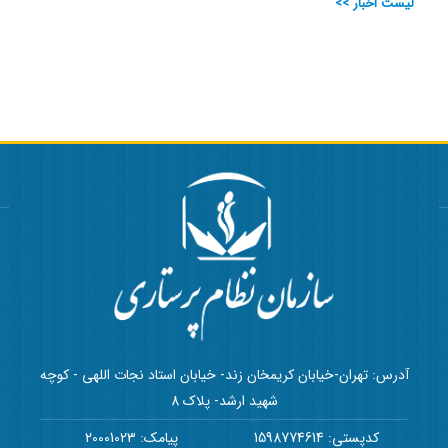
لیست اخبار >>
آدرس: تهران-خیابان کریمخان زند- خیابان استاد نجات اللهی - کوچه
شهید ارشد- پلاک 8
کدپستی: 1598774614
پیامک: 20001023