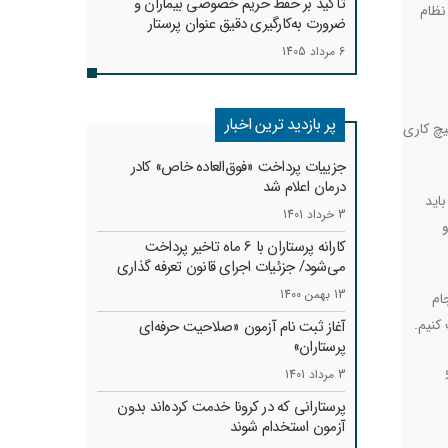
تأکید بر حفظ حریم خصوصی بیماران و
نظام
ضرورت به‌کارگیری دقیق عنوان پرستار
6 مرداد 1405
پر بازدید ترین اخبار
یچ کاری
جزییات پرداخت «فوق‌العاده خاص» کادر
درمان اعلام شد
اید
3 خرداد 1401
و
کارانه‌ پرستاران با 6 ماه تاخیر پرداخت
می‌شود/ جزئیات اجرای قانون تعرفه گذاری
13 بهمن 1400
ام
.
آغاز ثبت نام آزمون «صلاحیت حرفه‌ای
پرستاران»
3 مرداد 1401
پرستارانی که در کرونا خدمت کرد‌ه‌اند بدون
آزمون استخدام شوند