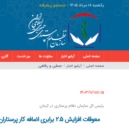
يکشنبه ١٨ مرداد ١٤٠٥
جستجو پیشرفته
صفحه اصلی
آرشیو اخبار
معاونت ها
میز خدمت
گالری
>
>
صنفی و رفاهی
صفحه اصلي
آرشیو اخبار
1403/11/18١١:١٥
رئیس کل سازمان نظام پرستاری در کرمان:
معوقات افزایش 2.5 برابری اضافه کار پرستاران از اول آبان پرداخت می‌شود