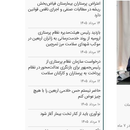
اعتراض پرستاران بیمارستان فیاض‌بخش
ریشه در مطالبات صنفی و اجرای ناقص قوانین
دارد
14 مرداد 1405
بازدید رئیس هیئت‌مدیره نظام پرستاری
ارومیه از روند خدمت‌رسانی به زائران اربعین در
موکب شهدای سلامت مرز تمرچین
13 مرداد 1405
درخواست سازمان نظام پرستاری از
رئیس‌جمهور برای بازنگری عدالت‌محور در نظام
پرداخت به پرستاران و کارکنان سلامت
12 مرداد 1405
حاضر نیستم حس خادمی اربعین را با هیچ
چیز عوض کنم
مات
10 مرداد 1405
نوآوری باید از کنار تخت بیمار آغاز شود
7 مرداد 1405
دکتر نجاتیان افزود: تلاش های زیادی در سال جاری برای رفع مشکلات پرستاری و تحقق مطالبات آنها انجام شد اما هنوز آن طور که انتظار می رفت در 7 ماه