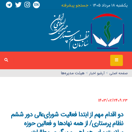
EN
يکشنبه ١٨ مرداد ١٤٠٥
جستجو پیشرفته
>
>
هیئت مدیره‌ها
صفحه اصلي
آرشیو اخبار
1403/02/24٠٩:٢٣
دو اقدام مهم از ابتدا فعالیت شورای‌عالی دور ششم
نظام پرستاری/ از همه نهادها و فعالین حوزه