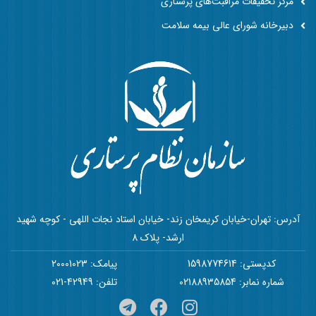
مرکز تحقیقات مراقبت‌های پرستاری
دبیرخانه شورای عالی بیمه سلامت
آدرس: تهران-خیابان کریمخان زند- خیابان استاد نجات اللهی - کوچه شهید
ارشد- پلاک 8
کدپستی: 1598774614
پیامک: 20001023
شماره نمابر: 02188935854
تلفن: 42949-021