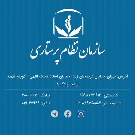
آدرس: تهران-خیابان کریمخان زند- خیابان استاد نجات اللهی - کوچه شهید
ارشد- پلاک 8
کدپستی: 1598774614
پیامک: 20001023
شماره نمابر: 02188935854
تلفن: 42949-021