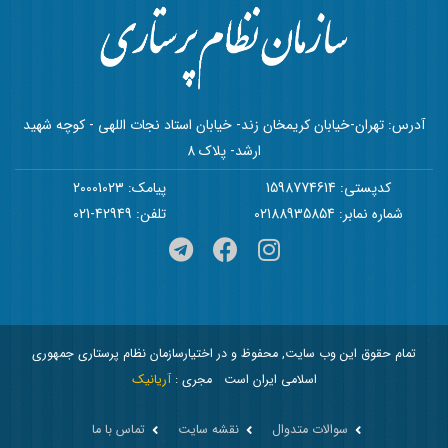
آدرس: تهران-خیابان کریمخان زند- خیابان استاد نجات اللهی - کوچه شهید
ارشد- پلاک 8
کدپستی: 1598774614
پیامک: 20001023
شماره نمابر: 02188935854
تلفن: 42949-021
تمام حقوق این وب سایت, محفوظ و در اختیارسازمان نظام پرستاری جمهوری
اسلامی ایران است
مجری :
آریانیک
سوالات متدوال
نقشه سایت
تماس با ما