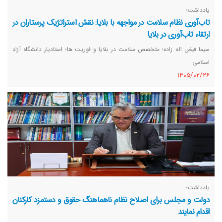
یادداشت؛
تاب‌آوری نظام سلامت در مواجهه با بلایا: نقش استراتژیک پرستاران در
ارتقاء تاب‌آوری در بلایا
سیما فیض اله زاده؛ متخصص سلامت در بلایا و فوریت ها؛ استادیار دانشگاه آزاد
اسلامی
١٤٠٥/٠٢/٢٦
یادداشت؛
دولت و مجلس برای اصلاح نظام ناهماهنگ حقوق و دستمزد کارکنان
اقدام نمایند