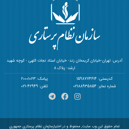
آدرس: تهران-خیابان کریمخان زند- خیابان استاد نجات اللهی - کوچه شهید
ارشد- پلاک 8
کدپستی: 1598774614
پیامک: 20001023
شماره نمابر: 02188935854
تلفن: 42949-021
تمام حقوق این وب سایت, محفوظ و در اختیارسازمان نظام پرستاری جمهوری