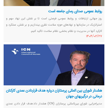
روابط عمومی صدای رسای جامعه است
روز جهانی ارتباطات و روابط عمومی فرصتی است تا بر نقش این نهاد مهم و
استراتژیک در سازمانها و نهادهای حوزه سلامت نظری بیندازیم و بر نقش، عملکرد و
کارکرد آنها در مدیریت و نظام بخشی نظام سلامت تاکید کنیم.
١٤٠٤/٠٢/٢٧
هشدار شورای بین المللی پرستاران درباره هدف قراردادن عمدی کارکنان
درمانی در درگیریهای جهان
مدیراجرایی شورای بین‌المللی پرستاران (ICN) هشدار داد:هدف قرار دادن عمدی