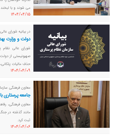
می شوند و با لبخند ب
١٤٠٤/٠٤/١٥
در بیانیه شورای عالی
دولت و وزارت بهد
شورای عالی نظام پ
صهیونیستی از دولت و
حذف مالیات پلکانی، 
١٤٠٤/٠٤/٠٩
معاون فرهنگی سازمان
جامعه پرستاری با 
معاون فرهنگی، رفاه
ثبت کرد.
١٤٠٤/٠٤/٠٦