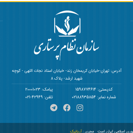
آدرس: تهران-خیابان کریمخان زند- خیابان استاد نجات اللهی - کوچه
شهید ارشد- پلاک 8
کدپستی: 1598774614
پیامک: 20001023
شماره نمابر: 02188935854
تلفن: 42949-021
هوری اسلامی ایران است
مجری :
آریانیک