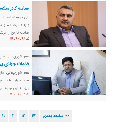
حماسه کادر سلام
طی دوهفته اخیر ایرا
و با حمایت تام و تم
جنایت تاریخ را مرت
١٤٠٤/٠٤/٠٥
عضو شورای‌عالی سازم
خدمات جهادی پرس
عضو شورای‌عالی ساز
همه بحران ها به ص
ویژه به این نیروها ت
١٤٠٤/٠٤/٠٤
صفحه بعدی >>
13
12
11
10