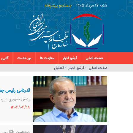
شنبه ١٧ مرداد ١٤٠٥
جستجو پیشرفته
صفحه اصلی
آرشیو اخبار
معاونت ها
میز خدمت
گالری
>
>
تحلیل
صفحه اصلي
آرشیو اخبار
قدردانی رئیس جمهور
رئیس جمهوری در پیامی از خد
١٤٠٤/٠٤/١٨
درخواست ICN پس از گزارش جدید گزارشگر ویژه سازمان ملل متحد