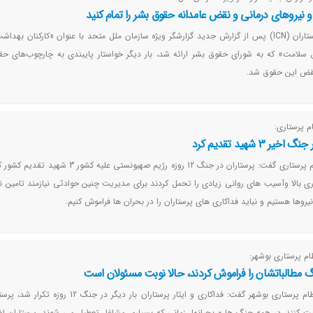
و نیروهای درمانی و نقض عامدانه حقوق بشر را تمام کنید
شورای بین‌المللی پرستاران (ICN) پس از گزارش جدید گزارشگر ویژه سازمان ملل متحد با عنوان «کارکنان به
ق سلامت» که به شورای حقوق بشر ارائه شد، بار دیگر خواستار پایبندی به چارچوب‌های ح
نقض این حقوق شد.
 پرستاری:
 3 شهید تقدیم کرد
رئیس‌کل سازمان نظام پرستاری گفت: پرستاران در جنگ 12 روزه رژیم صهیونستی عل
ی بالا وآسیب های روانی زیادی را تحمل کردند برای مدیریت چنین حوادثی نیازمند تامین ن
روها هستیم و نباید فداکاری های پرستاران را در بحران ها فراموش کنیم.
م پرستاری بوشهر:
گ مطالباتشان را فراموش کردند، حالا نوبت مسئولان است
رئیس هیئت‌مدیره نظام پرستاری بوشهر گفت: فداکاری و ایثار پرستاران بار دیگر د
بت کنند. در همه جنگ ها و بحرانها، زمانی که بسیاری مشاغل تعطیل می شوند، پرستاران 