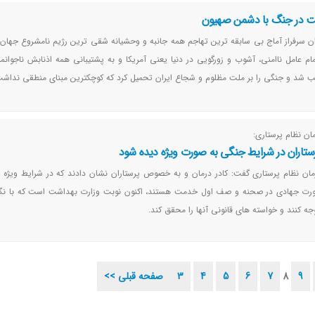
ت در جنگ با دشمن صهیون
ن سرفراز آماج بی سابقه ترین تهاجم همه جانبه و وحشیانه شقی ترین رژیم نامشروع جهان 
ام عامل ناامنی، آشوب و زورگویی در دنیا یعنی آمریکا و به پشتیبانی همه اذنابش ناجوانمر
کب شد و جنگی را بر ملت مظلوم و شجاع ایران تحمیل کرد که کوچکترین مبنای منطقی نداشت
ان نظام پرستاری:
تاران در شرایط جنگی به صورت ویژه دیده شود
مان نظام پرستاری گفت: کادر درمان و به خصوص پرستاران نشان دادند که در شرایط ویژه
ورت جهادی در صحنه و صف اول خدمت هستند، اکنون نوبت وزارت بهداشت است که با نگا
وجه کنند و خواسته‌ های قانونی آنها را محقق کند.
9
8
7
6
5
4
3
<< صفحه قبلی