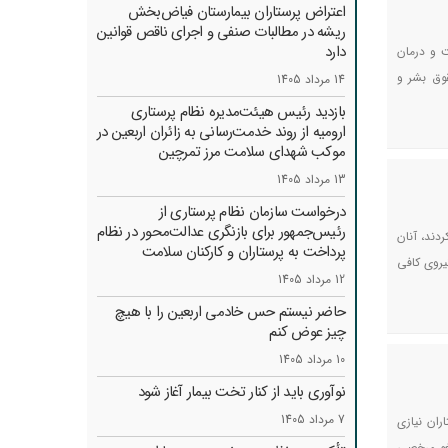
اعتراض پرستاران بیمارستان فیاض‌بخش
ریشه در مطالبات صنفی و اجرای ناقص قوانین
دارد
داشت و درمان
قوق بشر و
14 مرداد 1405
بازدید رئیس هیئت‌مدیره نظام پرستاری
ارومیه از روند خدمت‌رسانی به زائران اربعین در
موکب شهدای سلامت مرز تمرچین
13 مرداد 1405
درخواست سازمان نظام پرستاری از
رئیس‌جمهور برای بازنگری عدالت‌محور در نظام
یه کشور 3 شهید تقدیم کشور کردند، آنان
پرداخت به پرستاران و کارکنان سلامت
یروی کافی
12 مرداد 1405
حاضر نیستم حس خادمی اربعین را با هیچ
چیز عوض کنم
10 مرداد 1405
نوآوری باید از کنار تخت بیمار آغاز شود
7 مرداد 1405
ر جنگ 12 روزه تکرار شد، پرستاران نیازی
لغو مرخصی