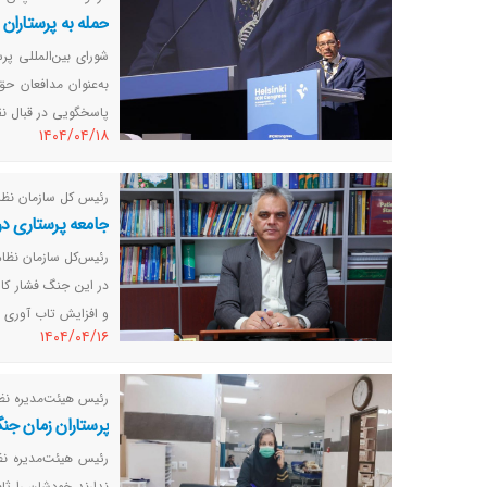
حمله به پرستاران 
به‌عنوان مدافعان ح
پاسخگویی در قبال 
١٤٠٤/٠٤/١٨
رئیس کل سازمان نظام
جامعه پرستاری در جنگ اخیر
در این جنگ فشار کار
و افزایش تاب آوری نی
١٤٠٤/٠٤/١٦
رئیس هیئت‌مدیره نظا
پرستاران زمان جن
ندارند خودشان را ثا