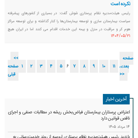
نکرده است
رئیس‌ هیئت‌مدیره نظام پرستاری شوش گفت: در بسیاری از کشورهای پیشرفته
سیاست بیمارستان سازی و توسعه بیمارستان‌ها را کنار گذاشته و برای توسعه مراکز
هوم کر و مراقبت در منزل و بیمه این خدمات اقدام می کنند اما در ایران هیچ
١٤٠٤/٠٥/٢١
تغییر و اصلاحی در سیاست‌های قدیمی این حوزه وجود ندارد.
صفحه
<<
بعدی
11
10
9
8
7
6
5
4
3
2
1
صفحه
>>
قبلی
آخرین اخبار
اعتراض پرستاران بیمارستان فیاض‌بخش ریشه در مطالبات صنفی و اجرای
ناقص قوانین دارد
14 مرداد 1405
بازدید رئیس هیئت‌مدیره نظام پرستاری ارومیه از روند خدمت‌رسانی به