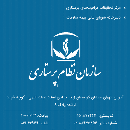
مرکز تحقیقات مراقبت‌های پرستاری
دبیرخانه شورای عالی بیمه سلامت
آدرس: تهران-خیابان کریمخان زند- خیابان استاد نجات اللهی - کوچه شهید
ارشد- پلاک 8
کدپستی: 1598774614
پیامک: 20001023
شماره نمابر: 02188935854
تلفن: 42949-021