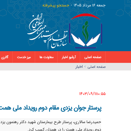
جمعه ١٦ مرداد ١٤٠٥
جستجو پیشرفته
صفحه اصلی
آرشیو اخبار
معاونت ها
میز خدمت
گالری
>
اخبار
صفحه اصلي
1403/09/11١٠:٥٥
پرستار جوان یزدی مقام دوم رویداد ملی همت
حمیدرضا سالاری، پرستار طرح بیمارستان شهید دکتر رهنمون یزد 
دوم رویداد ملی همت را در همدان کسب کرد.