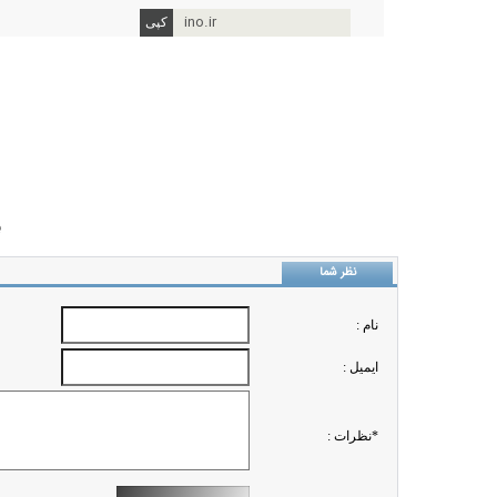
ino.ir
ب
نظر شما
نام :
ايميل :
*نظرات :