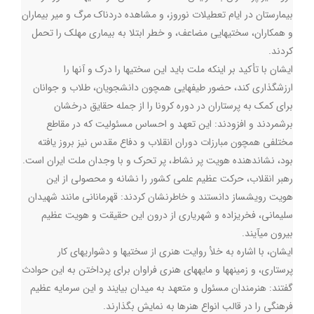
بیمارستان در ایام تعطیلات نوروز، و مشاهده دردناک مرگ و میر بیماران
و همکاران، سختیهایی مضاعف، و خطر ابتلا به بیماری مهلک را تحمل
کردند
.
ایشان با تأکید بر اینکه ملت باید این سختیها را درک و آنها را
ارزشگذاری کند، حضور طیفهایی همچون دانشجویان، طلاب و جوانان
برای کمک به پرستاران در دوره کرونا را از جمله حقایق درخشان
برشمردند و افزودند: این تعهد و احساس مسئولیت که در مقاطع
مختلفی همچون مبارزات دوران انقلاب و دفاع مقدس نیز بروز یافته
بود، نشاندهنده هویت پر نشاط، پر تحرک و با وجدان ملت ایران است
.
رهبر انقلاب، حرکت عظیم علمی کشور را نشانه و محصولی از این
هویت رویشساز دانستند و خاطرنشان کردند: قهرمانانی مانند شهیدان
سلیمانی، فخریزاده و شهریاری از درون این حقیقت و هویت عظیم
بیرون میآیند
.
ایشان، با اشاره به خلأ روایت هنری از سختیها و دشواریهای کار
پرستاری، و زمینهها و مایههای هنری فراوان برای پرداختن به این حوادث
گفتند: هنرمندان مسئول و متعهد به میدان بیایند و این سرمایه عظیم
فرهنگی را در قالب انواع هنرها به نمایش بگذارند
.