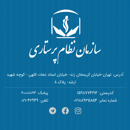
آدرس: تهران-خیابان کریمخان زند- خیابان استاد نجات اللهی - کوچه شهید
ارشد- پلاک 8
کدپستی: 1598774614
پیامک: 20001023
شماره نمابر: 02188935854
تلفن: 42949-021