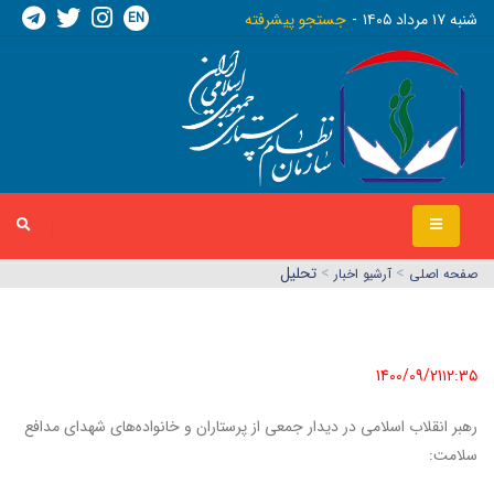
EN
شنبه ١٧ مرداد ١٤٠٥
جستجو پیشرفته
>
>
تحلیل
صفحه اصلي
آرشیو اخبار
1400/09/21١٢:٣٥
رهبر انقلاب اسلامی در دیدار جمعی از پرستاران و خانواده‌های شهدای مدافع
سلامت: