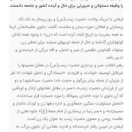
را وظیفه مسئولان و ضرورتی برای حال و آینده کشور و جامعه دانستند.
ایشان با تبریک ولادت حضرت زینب(س) و روز پرستار به تک تک
پرستاران و فعالان حوزه درمان و سلامت، گفتند: بانوی عظیمالشأن کربلا
به همه بشریت و تاریخ اثبات کرده است که «زن» با وجود همه تلاش
کوتهفکرانِ گذشته و حال از جمله غربیهای مستبد برای تحقیر زن،
میتواند اقیانوس عظیمی از صبر و تحمل، و قله بزرگی از خردمندی و
تدبیر باشد
.
رهبر انقلاب صبر و بردباری حضرت زینب(س) در مقابل مصیبتها را
غیرقابل توصیف خواندند و افزودند: «ایستادگی و تحمل شهادت ۱۸ نفر
از عزیزان از جمله برادر بزرگوار و حجت خدا حضرت سیدالشهدا و دو
تن از فرزندان حضرت زینب»، «صبر در مقابل اهانتهای اراذل و اوباشی
که آن بانوی با عزت خاندان رسولالله را مورد جسارت قرار میدادند»،
«تحمل مسئولیت سنگین جمعآوری و اداره دهها زن و کودک داغدار و
مصیبتزده» و «صبر زیبا در پرستاری از امام سجاد(ع)» جلوه هایی از
عظمت روحی و معنوی حضرت زینب به عنوان یک زن است
.
ایشان در تبیین رفتار خردمندانه و قدرت عقلانی آن بانوی بزرگ، به