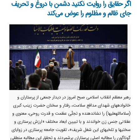
اگر حقایق را روایت نکنید دشمن با دروغ و تحریف
جای ظالم و مظلوم را عوض می‌کند
رهبر معظم انقلاب اسلامی صبح امروز در دیدار جمعی از پرستاران و
خانوادههای شهدای مدافع سلامت، رفتار و سخنان حضرت زینب کبری
(سلاماللهعلیها) را نشاندهنده و تجلّی عظمت و قدرت روحی، معنوی و
عقلانی جنس زن خواندند و با تبیین ابعاد مختلف «ارزش پرستاری و
سختیها و تلخیهای این شغل شریف»، تقویت جامعه پرستاری در زوایای
گوناگون را مطالبه اصلی پرستاران برشمردند و تحقق این مطالبه منطقی