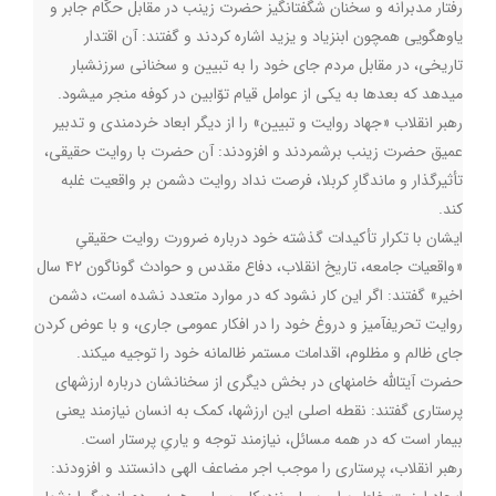
رفتار مدبرانه و سخنان شگفتانگیز حضرت زینب در مقابل حکّام جابر و
یاوهگویی همچون ابنزیاد و یزید اشاره کردند و گفتند: آن اقتدار
تاریخی، در مقابل مردم جای خود را به تبیین و سخنانی سرزنشبار
میدهد که بعدها به یکی از عوامل قیام توّابین در کوفه منجر میشود
.
رهبر انقلاب «جهاد روایت و تبیین» را از دیگر ابعاد خردمندی و تدبیر
عمیق حضرت زینب برشمردند و افزودند: آن حضرت با روایت حقیقی،
تأثیرگذار و ماندگارِ کربلا، فرصت نداد روایت دشمن بر واقعیت غلبه
کند
.
ایشان با تکرار تأکیدات گذشته خود درباره ضرورت روایت حقیقیِ
«واقعیات جامعه، تاریخ انقلاب، دفاع مقدس و حوادث گوناگون ۴۲ سال
اخیر» گفتند: اگر این کار نشود که در موارد متعدد نشده است، دشمن
روایت تحریفآمیز و دروغ خود را در افکار عمومی جاری، و با عوض کردن
جای ظالم و مظلوم، اقدامات مستمر ظالمانه خود را توجیه میکند
.
حضرت آیتالله خامنهای در بخش دیگری از سخنانشان درباره ارزشهای
پرستاری گفتند: نقطه اصلی این ارزشها، کمک به انسان نیازمند یعنی
بیمار است که در همه مسائل، نیازمند توجه و یاریِ پرستار است
.
رهبر انقلاب، پرستاری را موجب اجر مضاعف الهی دانستند و افزودند: