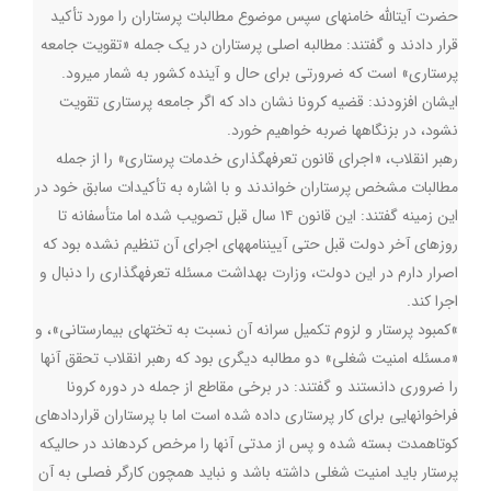
حضرت آیتالله خامنهای سپس موضوع مطالبات پرستاران را مورد تأکید
قرار دادند و گفتند: مطالبه اصلی پرستاران در یک جمله «تقویت جامعه
پرستاری» است که ضرورتی برای حال و آینده کشور به شمار میرود
.
ایشان افزودند: قضیه کرونا نشان داد که اگر جامعه پرستاری تقویت
نشود، در بزنگاهها ضربه خواهیم خورد
.
رهبر انقلاب، «اجرای قانون تعرفهگذاری خدمات پرستاری» را از جمله
مطالبات مشخص پرستاران خواندند و با اشاره به تأکیدات سابق خود در
این زمینه گفتند: این قانون ۱۴ سال قبل تصویب شده اما متأسفانه تا
روزهای آخر دولت قبل حتی آییننامههای اجرای آن تنظیم نشده بود که
اصرار دارم در این دولت، وزارت بهداشت مسئله تعرفهگذاری را دنبال و
اجرا کند
.
«
کمبود پرستار و لزوم تکمیل سرانه آن نسبت به تختهای بیمارستانی»، و
«مسئله امنیت شغلی» دو مطالبه دیگری بود که رهبر انقلاب تحقق آنها
را ضروری دانستند و گفتند: در برخی مقاطع از جمله در دوره کرونا
فراخوانهایی برای کار پرستاری داده شده است اما با پرستاران قراردادهای
کوتاهمدت بسته شده و پس از مدتی آنها را مرخص کردهاند در حالیکه
پرستار باید امنیت شغلی داشته باشد و نباید همچون کارگر فصلی به آن