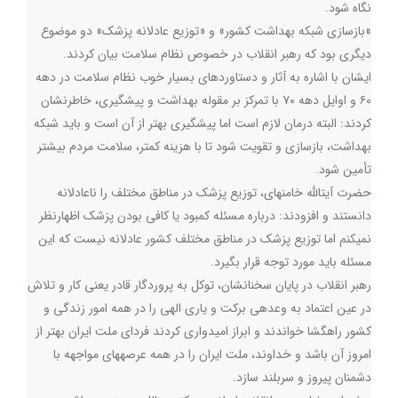
نگاه شود
.
«
بازسازی شبکه بهداشت کشور» و «توزیع عادلانه پزشک» دو موضوع
دیگری بود که رهبر انقلاب در خصوص نظام سلامت بیان کردند
.
ایشان با اشاره به آثار و دستاوردهای بسیار خوب نظام سلامت در دهه
۶۰ و اوایل دهه ۷۰ با تمرکز بر مقوله بهداشت و پیشگیری، خاطرنشان
کردند: البته درمان لازم است اما پیشگیری بهتر از آن است و باید شبکه
بهداشت، بازسازی و تقویت شود تا با هزینه کمتر، سلامت مردم بیشتر
تأمین شود
.
حضرت آیتالله خامنهای، توزیع پزشک در مناطق مختلف را ناعادلانه
دانستند و افزودند: درباره مسئله کمبود یا کافی بودن پزشک اظهارنظر
نمیکنم اما توزیع پزشک در مناطق مختلف کشور عادلانه نیست که این
مسئله باید مورد توجه قرار بگیرد
.
رهبر انقلاب در پایان سخنانشان، توکل به پروردگار قادر یعنی کار و تلاش
در عین اعتماد به وعدهی برکت و یاری الهی را در همه امور زندگی و
کشور راهگشا خواندند و ابراز امیدواری کردند فردای ملت ایران بهتر از
امروز آن باشد و خداوند، ملت ایران را در همه عرصههای مواجهه با
دشمنان پیروز و سربلند سازد
.