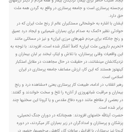
ایجاد امنیت خاطر برای بیمار، نزدیکان بیمار و همه مردم از دیگر ارزشهای
برجسته پرستاری است و جامعه پرستاری در واقع به گردن همه ملت
حق دارد
.
ایشان با اشاره به خوشحالی مستکبران عالم از رنج ملت ایران که در
حوادثی نظیر «کمک به صدام برای بمباران شیمیایی و ایجاد درد عمیق
و رنج جانکاه برای مردم شهرهای مرزی ایران» و نیز در مسائلی مانند
«تحریم دارویی ملت ایران» کاملاً آشکار شده است، افزودند: با توجه به
این واقعیات وقتی پرستاران، با تلاش و ایثار، لبخند بر لبان بیماران و
نزدیکانشان مینشانند، در حقیقت در حال مجاهدت در مقابل استکبار
کینهتوز هستند که این کار، ارزش مضاعف جامعه پرستاری در ایران
اسلامی است
.
رهبر انقلاب در ادامه، طبیعت کار پرستاری یعنی «مشاهده درد و رنج
بیماران و مراقبت شبانهروزی از آنان» را تلخ و سخت خواندند و گفتند:
در بعضی از مقاطع مانند دوره دفاع مقدس و یا کرونا این سختیها چند
برابر شده است
.
حضرت آیتالله خامنهای افزودند: همچنانکه در دوران جنگ تحمیلی،
پزشکان و پرستاران و امدادگران در زیر بمباران کار میکردند، در دوره
کرونا نیز پرستاران با افزایش ساعات کار، کاهش مرخصیها، حضور در