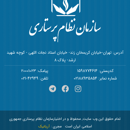
آدرس: تهران-خیابان کریمخان زند- خیابان استاد نجات اللهی - کوچه شهید
ارشد- پلاک 8
کدپستی: 1598774614
پیامک: 20001023
شماره نمابر: 02188935854
تلفن: 42949-021
تمام حقوق این وب سایت, محفوظ و در اختیارسازمان نظام پرستاری جمهوری
اسلامی ایران است
مجری :
آریانیک