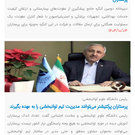
دبیرخانه دومین کنگره جامع پیشگیری از عفونت‌های بیمارستانی و ارتقای کیفیت
خدمات بهداشتی، تجهیزات پزشکی و استریلیزاسیون با شعار کنترل عفونت، یک
مسئولیت همگانی برای ارسال مقالات و شرکت در این کنگره به‌ویژه برای پرستاران
١٤٠٤/١٠/٠٣
فراخوان داد.
رئیس دانشگاه علوم توانبخشی:
پرستاران پرکتیشنر می‌توانند مدیریت تیم توانبخشی را به عهده بگیرند
رئیس دانشگاه علوم توانبخشی و سلامت اجتماعی گفت: تعداد اندک پرستاران
آموزش دیده در حوزه توانبخشی به هیچ وجه پاسخگوی نیاز کشور نیست، پرستاران
می‌توانند به‌عنوان مشاور، محقق و حتی مدیر در ساختار تیم توانبخشی