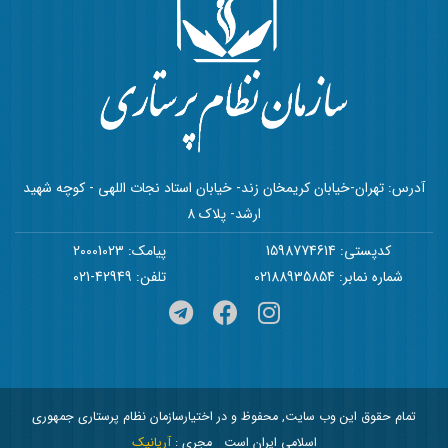
آدرس: تهران-خیابان کریمخان زند- خیابان استاد نجات اللهی - کوچه شهید
ارشد- پلاک 8
کدپستی: 1598774614
پیامک: 20001023
شماره نمابر: 02188935854
تلفن: 42949-021
تمام حقوق این وب سایت, محفوظ و در اختیارسازمان نظام پرستاری جمهوری
اسلامی ایران است
مجری :
آریانیک