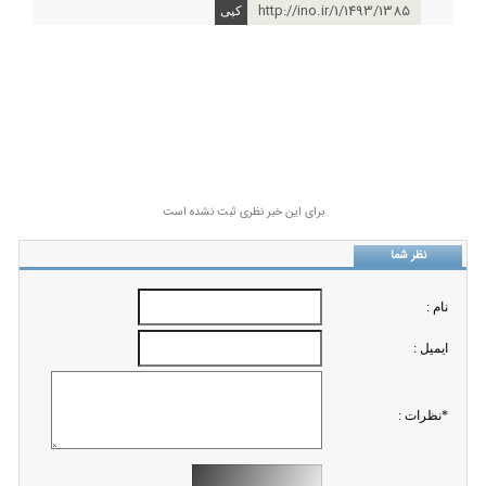
http://ino.ir/1/1493/1385
برای این خبر نظری ثبت نشده است
نظر شما
نام :
ايميل :
*نظرات :