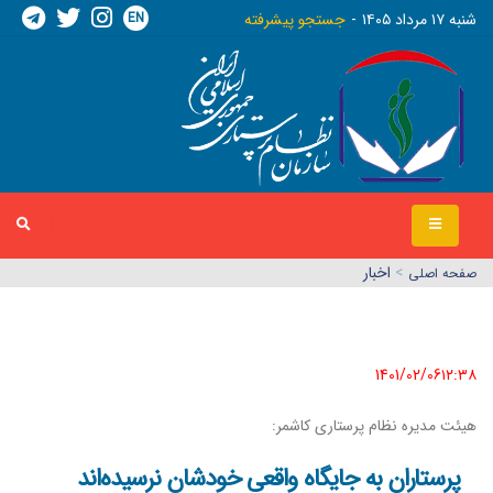
EN
شنبه ١٧ مرداد ١٤٠٥
جستجو پیشرفته
>
اخبار
صفحه اصلي
1401/02/06١٢:٣٨
هیئت مدیره نظام پرستاری کاشمر:
پرستاران به جایگاه واقعی خودشان نرسیده‌اند