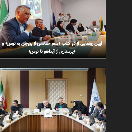
آیین رونمایی از دو کتاب «سفر حماسی از بروجن به توس» و
«پرستاری از آیداهو تا توس»